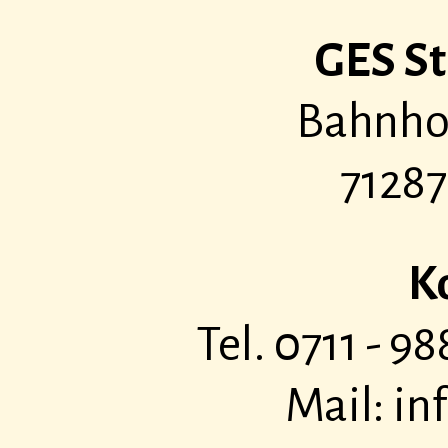
GES St
Bahnhof
71287
K
Tel. 0711 - 
Mail: i