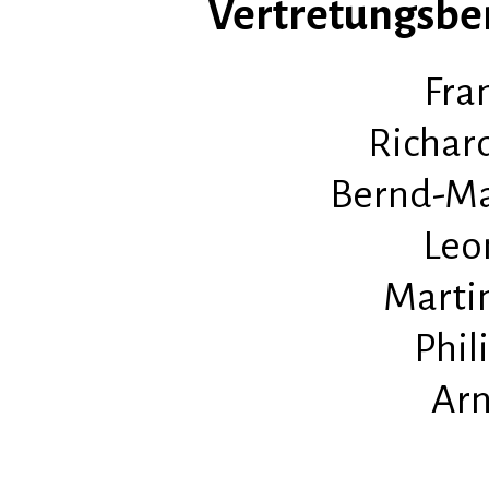
Vertretungsber
Fran
Richar
Bernd-Ma
Leo
Marti
Phil
Arn